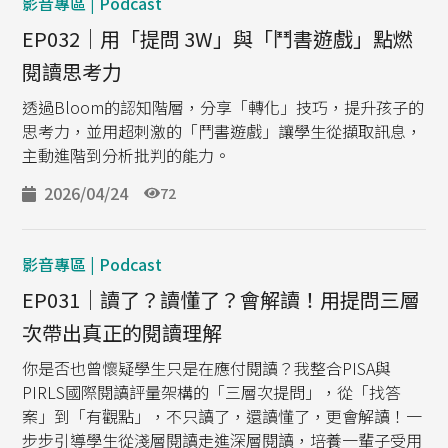
影音專區 | Podcast
EP032｜用「提問 3W」與「鬥書遊戲」點燃
閱讀思考力
透過Bloom的認知階層，分享「轉化」技巧，提升孩子的
思考力，並用超刺激的「鬥書遊戲」讓學生從擷取訊息，
主動進階到分析批判的能力。
2026/04/24
72
影音專區 | Podcast
EP031｜讀了？讀懂了？會解讀！用提問三層
次帶出真正的閱讀理解
你是否也曾懷疑學生只是在應付閱讀？我整合PISA與
PIRLS國際閱讀評量架構的「三層次提問」，從「找答
案」到「有觀點」，不只讀了，還讀懂了，更會解讀！一
步步引導學生從淺層閱讀走進深層閱讀，培養一輩子受用