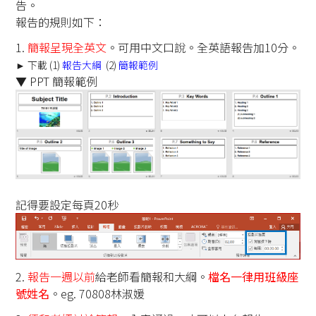
告。
報告的規則如下：
1.
簡報呈現全英文
。可用中文口說。全英語報告加10分。
► 下載 (1)
報告大綱
(2)
簡報範例
▼ PPT 簡報範例
記得要設定每頁20秒
2.
報告一週以前
給老師看簡報和大綱
。
檔名一律用班級座
號姓名
。eg. 70808林淑媛