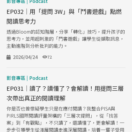
影音專區 | Podcast
EP032｜用「提問 3W」與「鬥書遊戲」點燃
閱讀思考力
透過Bloom的認知階層，分享「轉化」技巧，提升孩子的
思考力，並用超刺激的「鬥書遊戲」讓學生從擷取訊息，
主動進階到分析批判的能力。
2026/04/24
72
影音專區 | Podcast
EP031｜讀了？讀懂了？會解讀！用提問三層
次帶出真正的閱讀理解
你是否也曾懷疑學生只是在應付閱讀？我整合PISA與
PIRLS國際閱讀評量架構的「三層次提問」，從「找答
案」到「有觀點」，不只讀了，還讀懂了，更會解讀！一
步步引導學生從淺層閱讀走進深層閱讀，培養一輩子受用