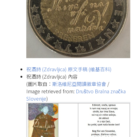
祝酒詩 (Zdravljica) 原文手稿 (維基百科)
祝酒詩 (Zdravljica) 內容
(圖片取自：
斯洛維尼亞閱讀徽章協會
/
Image retrieved from:
Društvo Bralna značka
Slovenije
)