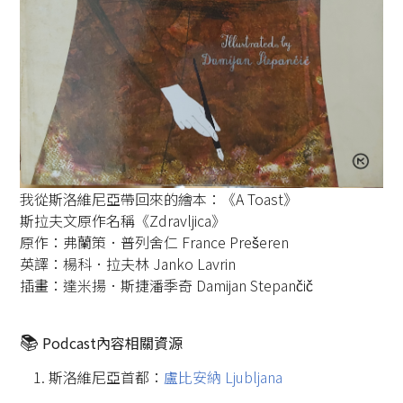
我從斯洛維尼亞帶回來的繪本：《A Toast》
斯拉夫文原作名稱《Zdravljica》
原作：弗蘭策．普列舍仁 France Prešeren
英譯：楊科．拉夫林 Janko Lavrin
插畫：達米揚．斯捷潘季奇 Damijan Stepančič
📚️
Podcast內容相關資源
斯洛維尼亞首都：
盧比安納 Ljubljana