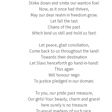
Strike down and smite our wanton foe!
Now, as it once had thriven,
May our dear realm in freedom grow.
Let fall the last
Chains of the past
Which bind us still and hold us fast!
Let peace, glad conciliation,
Come back to us throughout the land!
Towards their destination
Let Slavs henceforth go hand-in-hand!
Thus again
Will honour reign
To justice pledged in our domain.
To you, our pride past measure,
Our girls! Your beauty, charm and grace!
here surely is no treasure
To equal maidens of such race.