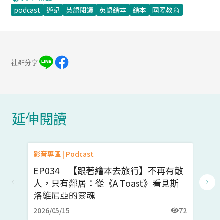
podcast
遊記
英語閱讀
英語繪本
繪本
國際教育
社群分享
延伸閱讀
影音專區 | Podcast
影音
EP034｜【跟著繪本去旅行】不再有敵
E
人，只有鄰居：從《A Toast》看見斯
繪
洛維尼亞的靈魂
2026/05/15
72
20