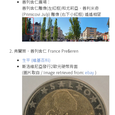
普列舍仁廣場：
普列舍仁雕像(左紅框)和尤莉亞．普利米奇
(Primicovi Julji) 雕像 (右下小紅框) 遙遙相望
弗蘭策．普列舍仁 France Prešeren
生平 (維基百科)
斯洛維尼亞發行2歐元硬幣背面
(圖片取自 / Image retrieved from:
ebay
)