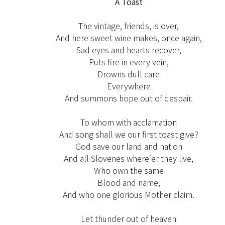
A Toast
The vintage, friends, is over,
And here sweet wine makes, once again,
Sad eyes and hearts recover,
Puts fire in every vein,
Drowns dull care
Everywhere
And summons hope out of despair.
To whom with acclamation
And song shall we our first toast give?
God save our land and nation
And all Slovenes where'er they live,
Who own the same
Blood and name,
And who one glorious Mother claim.
Let thunder out of heaven