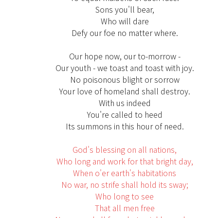
Sons you'll bear,
Who will dare
Defy our foe no matter where.
Our hope now, our to-morrow -
Our youth - we toast and toast with joy.
No poisonous blight or sorrow
Your love of homeland shall destroy.
With us indeed
You're called to heed
Its summons in this hour of need.
God's blessing on all nations,
Who long and work for that bright day,
When o'er earth's habitations
No war, no strife shall hold its sway;
Who long to see
That all men free