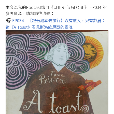
本文為我的Podcast節目《CHERE'S GLOBE》 EP034 的
參考資源，請您前往收聽：
🎧️
EP034｜【跟著繪本去旅行】沒有敵人，只有鄰居：
從《A Toast》看見斯洛維尼亞的靈魂