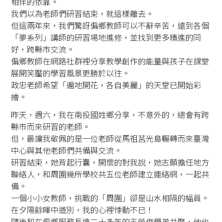
相伴的依靠。
我們以為老師們研習結束，就這樣離去。
但這兩年來，我們驚訝偏鄉教師可以不辭辛苦，遠到各個
「夢系列」講師的研習場地進修，並找到更多精進的同
好，跨縣市交流。
偏鄉教師在網路社群裡分享教學創作的能量與孩子在課堂
展開笑靨的學習風景更勝於以往。
政忠老師希望「遍地開花，各自美麗」的天堂已開始彩
繪。
昨天，週六，我在南投國姓鄉分享，不意外的，總會有跨
縣市而來研習的老師。
但，最讓我敬佩的是一位老師從馬祖莒光島輾轉而來臺灣
中心與其他老師們共備與交流。
研習結束，她背起行囊，開懷的對我說，她志願擔任地方
聯絡人，和周圍幾所學校共五位老師建立連絡網，一起共
備。
一個小小女教師，挑戰的「周圍」卻是山水相隔的幅員。
在夕陽餘暉中道別，我的心裡悸動不已！
隨後和在偏鄉服務長達二十多年的王榮俊學弟共聚，他也