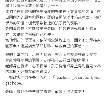
是「我有一個夢」的講師之一。
我們坐在他教過的學生所開的餐廳裡，文青式的裝潢，來
自國內外的顧客和兩位老闆的合照貼滿冰箱或牆面，勾起
學弟的回憶，侃侃細數教過的孩子們的發展。
老闆湊過來，不斷誇讚王老師利用各種方式讓他們看見世
界，鼓勵他們去追自己的夢。
當他們在外學習後，依然懷念這片土地，回來不只承接茶
園家業，還展店賣茶和咖啡，成就自己的夢想。
是的！當老師可以在面對面、有溫度的交流裡得到支持，
就能伸展夢想的羽翼，支撐孩子去看世界的力量。
老師身在偏鄉，心不孤單；孩子從老師身上得到看見世界
的高度，夢想就敢做得遠大！
一如政忠老師在夢二說的：「Teachers get support; kids
get hope.」
老師，讓我們帶著孩子肯夢、敢夢、追逐夢吧！