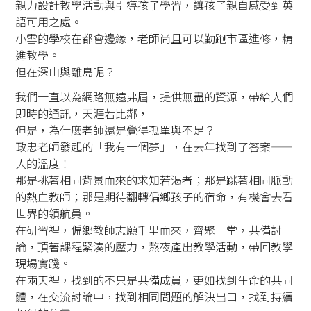
親力設計教學活動與引導孩子學習，讓孩子親自感受到英
語可用之處。
小雪的學校在都會邊緣，老師尚且可以勤跑市區進修，精
進教學。
但在深山與離島呢？
我們一直以為網路無遠弗屆，提供無盡的資源，帶給人們
即時的通訊，天涯若比鄰，
但是，為什麼老師還是覺得孤單與不足？
政忠老師發起的「我有一個夢」，在去年找到了答案——
人的溫度！
那是挑著相同背景而來的求知若渴者；那是跳著相同脈動
的熱血教師；那是期待翻轉偏鄉孩子的宿命，有機會去看
世界的領航員。
在研習裡，偏鄉教師志願千里而來，齊聚一堂，共備討
論，頂著課程緊湊的壓力，熬夜產出教學活動，帶回教學
現場實踐。
在兩天裡，找到的不只是共備成員，更如找到生命的共同
體，在交流討論中，找到相同問題的解決出口，找到持續