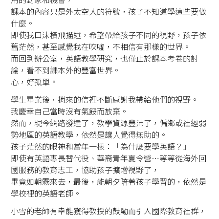
課本的內容只是外太空人的符號，孩子不知道學這些要做
什麼。
即使我口沫橫飛描述，希望帶給孩子不同的視野，孩子依
舊茫然，甚至感覺我在吹噓，不相信有那樣的世界。
而回到辦公室，英語教學研究，也僅止於課本考卷的討
論，看不到課本外的豐富世界。
心，好孤單。
學生畢業後，捎來的信裡不斷感謝我帶給他們的視野。
我慶幸自己當時沒有氣餒而放棄。
然而，現今網路發達了，教學資源豐沛了，偏鄉或社經弱
勢地區的英語教學，依然是讓人覺得無助的。
孩子茫然的眼神和當年一樣：「為什麼要學英語？」
即使有英語專長替代役、華裔青年夏令營…等等從海外回
國服務的教育志工，協助孩子擴增視野了，
畢竟如朝霧來去，最後，能朝夕陪著孩子學習的，依然是
學校裡的英語老師。
小雪的老師有幸能獲得教授的鼓勵而引入國際教育社群，