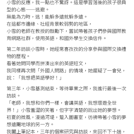
小雪的反應，我一點也不驚訝。這是學習落後的孩子很典
型的心態——逃避。
無能為力時，逃！能躲多遠就躲多遠。
在這都市邊緣、社經背景較弱勢的地區，
小雪的老師在教授的鼓勵下，嘗試帶著孩子們參與國際教
育網路社群，使用英語，和國外學生交換信件。
第二年訪談小雪時，她經常喜孜孜的分享參與國際交換禮
物的歷程。
看著她問同學而拼湊出來的英語短文，
我同樣再次問「外國人問路」的情境，她遲疑了一會兒，
說：「我想把英語學好！」
第三年，小雪基測結束，等待畢業之際，我進行最後一次
訪談。
「老師，我想和你們一樣，會講英語，我想環遊全世
界！」小雪羞澀的笑著，但字字清楚的說出她的夢想。
初夏的微風，漫過河堤，踅入圖書室，彷彿帶著小雪的夢
想遠颺地球的另一方。
我闔上筆記本，三年的個案研究與訪談，來回不下十趟，