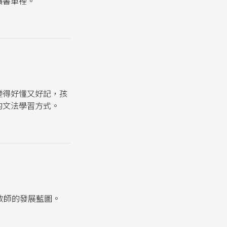
讀書單裡。
變得好懂又好記，孩
的文法學習方式。
文教師的發展藍圖。