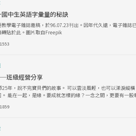
章
提升國中生英語字彙量的秘訣
教學電子雜誌邀稿，於96.07.23刊出。因年代久遠，電子雜誌
貼於此。圖片取自Freepik
1553
題
──班級經營分享
師25年，說不完寶貝們的故事。 可以雲淡風輕，也可以涕淚縱
若。 能在一起，是緣。要成就怎樣的緣？一念之間，更要有一股
1859
蹤