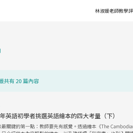
移至主內容
主導覽
林淑媛老師
教學評
習
籤共有 20 篇內容
t
青少年英語初學者挑選英語繪本的四大考量（下）
關鍵的第一點：教師要先有感覺。透過繪本《The Cambodian 