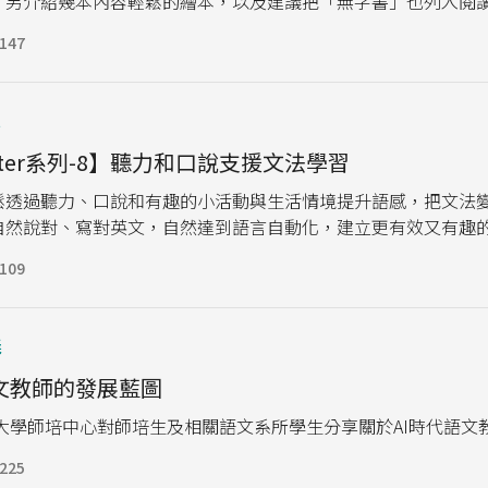
。另介紹幾本內容輕鬆的繪本，以及建議把「無字書」也列入閱
147
t
arter系列-8】聽力和口說支援文法學習
鬆透過聽力、口說和有趣的小活動與生活情境提升語感，把文法
自然說對、寫對英文，自然達到語言自動化，建立更有效又有趣
109
義
語文教師的發展藍圖
 到東吳大學師培中心對師培生及相關語文系所學生分享關於AI時代語
225