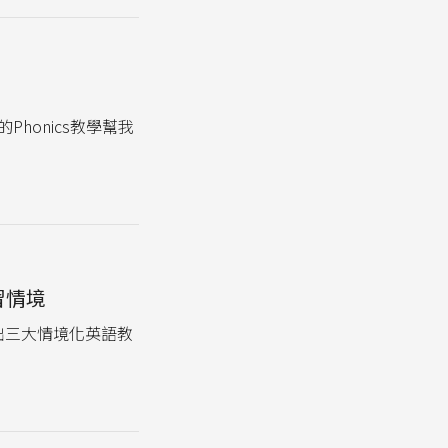
honics教學幫我
習情境
出三大情境化英語教