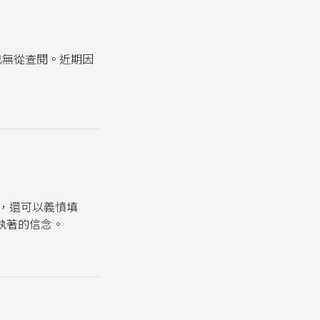
已無從查閱。近期因
橫，還可以義憤填
執著的信念。