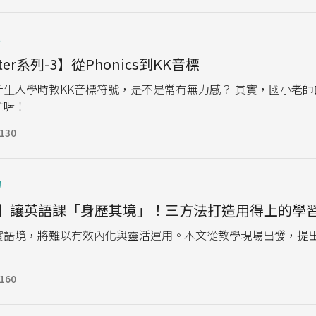
t
rter系列-3】從Phonics到KK音標
生入學時教KK音標符號，是不是常有無力感？ 其實，國小老師的P
忙喔！
130
動
5】讓英語課「身歷其境」！三方法打造用得上的學
實語境，將難以有效內化與靈活運用。本文從教學現場出發，提
160