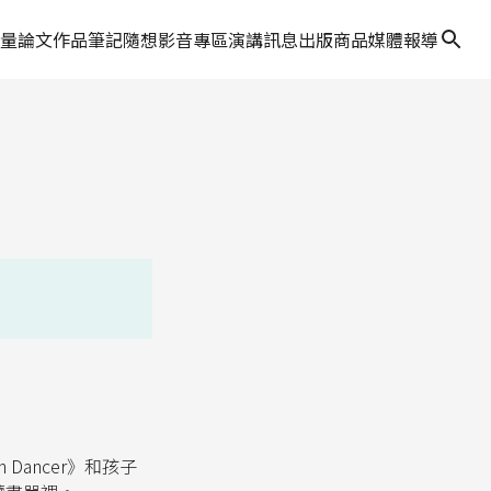
量
論文作品
筆記隨想
影音專區
演講訊息
出版商品
媒體報導
Dancer》和孩子