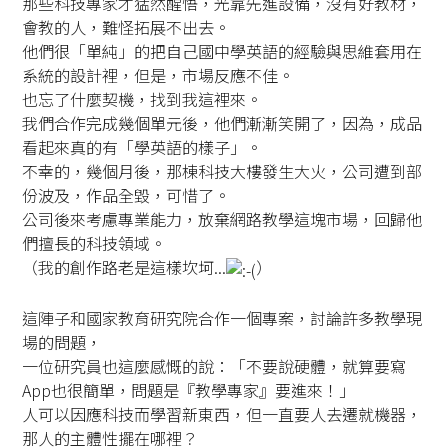
那些科技專家才猛然醒悟，光靠先進設備，沒有好教材，
會教的人，難怪拓展不出去。
他們很「單純」的把自己國中學英語的經驗與思維套用在
系統的設計裡，但是，市場反應不佳。
也忘了什麼契機，找到我這裡來。
我們合作完成幾個單元後，他們漸漸笑開了，因為，成品
看起來真的有「學英語的樣子」。
不幸的，幾個月後，那棟科技大樓發生大火，公司遭到部
份波及，作品全毀，可惜了。
公司後來考慮專業能力，放棄網路教學這塊市場，回歸他
們擅長的科技領域。
（我的創作路老是這樣坎坷...
）
這陣子和國家教育研究院合作一個專案，討論許多教學現
場的問題，
一位研究員也這麼感慨的說：「不要說硬體，就算要寫
App也很簡單，問題是『教學專家』要進來！」
人可以因應科技而學習新東西，但一直要人去遷就機器，
那人的主體性擺在哪裡？