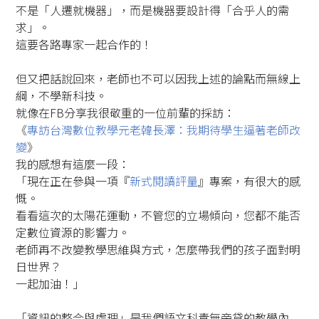
不是「人遷就機器」，而是機器要設計得「合乎人的需
求」。
這要各路專家一起合作的！
但又把話說回來，老師也不可以因我上述的論點而無線上
綱，不學新科技。
就像在FB分享我很敬重的一位前輩的採訪：
《
專訪台灣數位教學元老韓長澤：我期待學生逼著老師改
變
》
我的感想有這麼一段：
「現在正在參與一項『
新式閱讀評量
』專案，有很大的感
慨。
看看這次的太陽花運動，不管您的立場傾向，您都不能否
定數位資源的影響力。
老師再不改變教學思維與方式，怎麼帶我們的孩子面對明
日世界？
一起加油！」
「資訊的整合與處理」是我們語文科責無旁貸的教學內