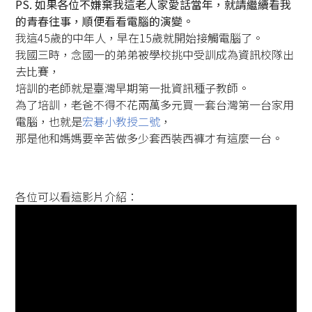
PS. 如果各位不嫌棄我這老人家愛話當年，就請繼續看我
的青春往事，順便看看電腦的演變。
我這45歲的中年人，早在15歲就開始接觸電腦了。
我國三時，念國一的弟弟被學校挑中受訓成為資訊校隊出
去比賽，
培訓的老師就是臺灣早期第一批資訊種子教師。
為了培訓，老爸不得不花兩萬多元買一套台灣第一台家用
電腦，也就是
宏碁小教授二號
，
那是他和媽媽要辛苦做多少套西裝西褲才有這麼一台。
各位可以看這影片介紹：