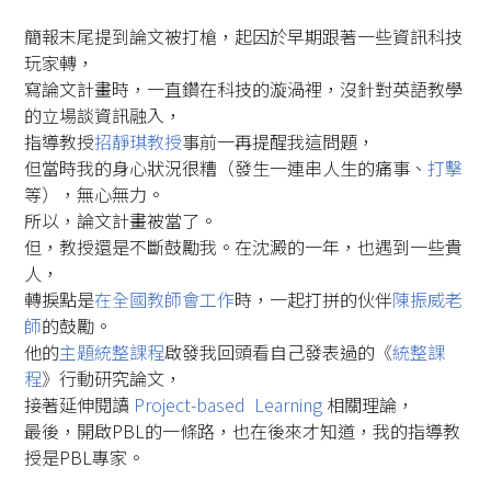
簡報末尾提到論文被打槍，起因於早期跟著一些資訊科技
玩家轉，
寫論文計畫時，一直鑽在科技的漩渦裡，沒針對英語教學
的立場談資訊融入，
指導教授
招靜琪教授
事前一再提醒我這問題，
但當時我的身心狀況很糟（發生一連串人生的痛事、
打擊
等），無心無力。
所以，論文計畫被當了。
但，教授還是不斷鼓勵我。在沈澱的一年，也遇到一些貴
人，
轉捩點是
在全國教師會工作
時，一起打拼的伙伴
陳振威老
師
的鼓勵。
他的
主題統整課程
啟發我回頭看自己發表過的《
統整課
程
》行動研究論文，
接著延伸閱讀
Project-based Learning
相關理論，
最後，開啟PBL的一條路，也在後來才知道，我的指導教
授是PBL專家。