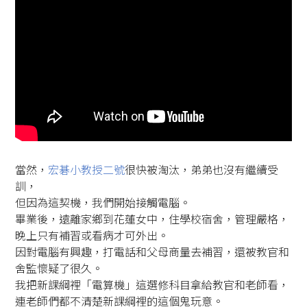
當然，
宏碁小教授二號
很快被淘汰，弟弟也沒有繼續受
訓，
但因為這契機，我們開始接觸電腦。
畢業後，遠離家鄉到花蓮女中，住學校宿舍，管理嚴格，
晚上只有補習或看病才可外出。
因對電腦有興趣，打電話和父母商量去補習，還被教官和
舍監懷疑了很久。
我把新課綱裡「電算機」這選修科目拿給教官和老師看，
連老師們都不清楚新課綱裡的這個鬼玩意。