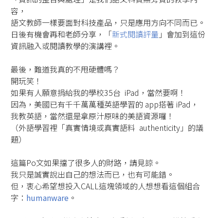
容，
語文教師一樣要面對科技產品，只是應用方向不同而已。
日後有機會再和老師分享，「
新式閱讀評量
」會加到這份
資訊融入或閱讀教學的演講裡。
最後，難道我真的不甩硬體嗎？
開玩笑！
如果有人願意捐給我的學校35台 iPad，當然要啊！
因為，美國已有千千萬萬種英語學習的 app搭著 iPad，
我教英語，當然還是拿原汁原味的美語資源囉！
（外語學習裡「真實情境或真實語料 authenticity」的議
題）
這篇Po文如果擋了很多人的財路，請見諒。
我只是誠實說出自己的想法而已，也有可能錯。
但，衷心希望想投入CALL這塊領域的人想想看這個組合
字：
humanware
。