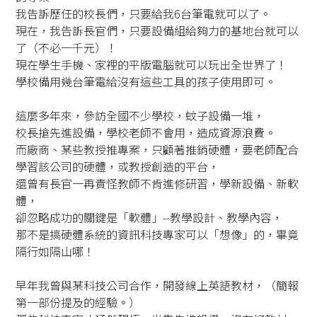
我告訴歷任的校長們，只要給我6台筆電就可以了。
現在，我告訴長官們，只要設備組給夠力的基地台就可以
了（不必一千元）！
現在學生手機、家裡的平版電腦就可以玩出全世界了！
學校備用幾台筆電給沒有這些工具的孩子使用即可。
這麼多年來，參訪全國不少學校，蚊子設備一堆，
校長搶先進設備，學校老師不會用，造成資源浪費。
而廠商、某些教授推專案，只顧著推銷硬體，要老師配合
學習該公司的硬體，或教授創造的平台，
還曾有長官一再責怪教師不肯進修研習，學新設備、新軟
體，
卻忽略成功的關鍵是「軟體」--教學設計、教學內容，
那不是搞硬體系統的資訊科技專家可以「想像」的，畢竟
隔行如隔山哪！
早年我曾與某科技公司合作，開發線上英語教材，（簡報
第一部份提及的經驗。）