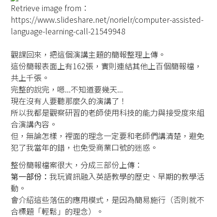
Retrieve image from：
https://www.slideshare.net/norielr/computer-assisted-
language-learning-call-21549948
觀課回來，把這個演講主題的簡報整理上傳。
這份簡報表面上有162張，實則連結其他上百個簡報檔，
共上千張。
完整的說完，嗯...不知道要幾天...
現在沒有人要聽那麼久的演講了！
所以我都是觀察研習的老師使用科技的能力與接受度來組
合演講內容。
但，無論怎樣，裡面的理念一定要和老師們講清楚，避免
犯了我當年的錯，也免受商業口號的迷惑。
整份簡報檔案很大，分成三部份上傳：
第一部份：
我玩資訊融入英語教學的歷史、早期的教學活
動。
會介紹這些落伍的應用模式，是因為簡易施行（否則就不
合標題「輕鬆」的理念）。