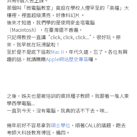
共有6個人去上課。
那個叫「微電腦教室」竟設在學校人煙罕至的「高檔」大
樓裡，裡面超級漂亮，好像科幻片。
後來才知道，我們學的是使用麥金塔電腦
（Macintosh），在臺灣還不普遍，
只記得教授一直講 "click, click, click..."，很好玩。原
來，我早就在玩滑鼠啦！
至於是不是底下這款
Mac II
，年代久遠，忘了。各位有興
趣的話，就請瞧瞧
Apple網站歷史專區
囉。
之後，姊夫也是被培訓的資訊種子教師，我跟著一堆人東
學西學電腦...
一直到今天，沒有電腦，我真的活不下去。唉...
幾年前好不容易拿到
碩士學位
，順著CALL的議題，跑去
考師大科技教育博班，備四。