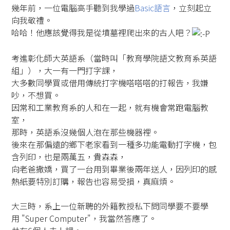
幾年前，一位電腦高手聽到我學過
Basic語言
，立刻起立
向我敬禮。
哈哈！他應該覺得我是從墳墓裡爬出來的古人吧？
考進彰化師大英語系（當時叫「教育學院語文教育系英語
組」），大一有一門打字課，
大多數同學買或借用傳統打字機嗒嗒嗒的打報告，我嫌
吵，不想買。
因常和工業教育系的人和在一起，就有機會常跑電腦教
室，
那時，英語系沒幾個人泡在那些機器裡。
後來在那偏遠的鄉下老家看到一種多功能電動打字機，包
含列印，也是兩萬五，貴森森，
向老爸撒嬌，買了一台用到畢業後兩年送人，因列印的感
熱紙要特別訂購，報告也容易受損，真麻煩。
大三時，系上一位新聘的外籍教授私下問同學要不要學
用 "Super Computer"，我當然答應了。