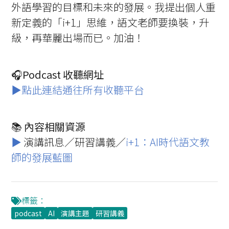
外語學習的目標和未來的發展。我提出個人重
新定義的「i+1」思維，語文老師要換裝，升
級，再華麗出場而已。加油！
🎧️
Podcast 收聽網址
▶️點此連結通往所有收聽平台
📚️
內容相關資源
▶️
演講訊息／研習講義／
i+1：AI時代語文教
師的發展藍圖
標籤：
podcast
AI
演講主題
研習講義