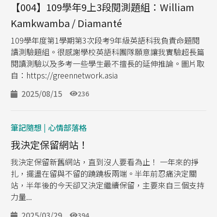
【004】109學年9上3段閱測題組：William
Kamkwamba / Diamanté
109學年度第1學期第3次段考9年級英語科我負責命題閱
讀測驗題組。很感謝學校英語科團隊願意讓我實驗超長篇
閱讀測驗以及多考一些學生最不擅長的延伸推論。圖片取
自：https://greennetwork.asia
2025/08/15
236
筆記隨想 | 心情部落格
我決定保留網站！
我決定保留新舊網站，直到沒人要看為止！ 一年來的掙
扎，擺盪在留與不留的蹺蹺板兩端。半年前忍痛決定關
站，半年後的今天卻又決定繼續保留，主要來自三個支持
力量...
2025/03/29
394