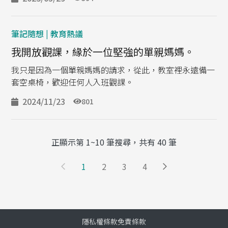
筆記隨想 | 教育熱議
我開放觀課，緣於一位堅強的單親媽媽。
我只是因為一個單親媽媽的請求，從此，教室裡永遠備一
套空桌椅，歡迎任何人入班觀課。
2024/11/23
801
正顯示第 1~10 筆搜尋，共有 40 筆
Pagination
Previous page
下一頁
1
2
3
4
隱私權條款
免責條款