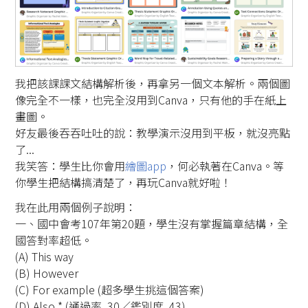
我把該課課文結構解析後，再拿另一個文本解析。兩個圖
像完全不一樣，也完全沒用到Canva，只有他的手在紙上
畫圖。
好友最後吞吞吐吐的說：教學演示沒用到平板，就沒亮點
了...
我笑答：學生比你會用
繪圖app
，何必執著在Canva。等
你學生把結構搞清楚了，再玩Canva就好啦！
我在此用兩個例子說明：
一、國中會考107年第20題，學生沒有掌握篇章結構，全
國答對率超低。
(A) This way
(B) However
(C) For example (超多學生挑這個答案)
(D) Also * (通過率 .30／鑑別度 .43)