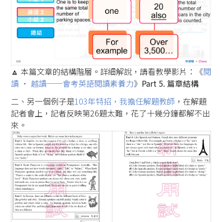
🔼 本篇文章的結構階層。詳細解說，請看教學影片：《
閱
讀 ‧ 越讀──會考英語閱讀素養力
》
Part 5. 篇章結構
二、另一個例子是
103年特招，我擔任解題教師
，在解題
記者會上，記者反映第26題太難，花了十幾分鐘都解不出
來。