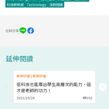
科技新鮮感
Technology
深耕閱讀
社群分享
延伸閱讀
教學評量 | 教學評量
論
低科技也能導出學生高層次的能力，這
Pe
才是老師的功力！
始
2022/10/29
302
20