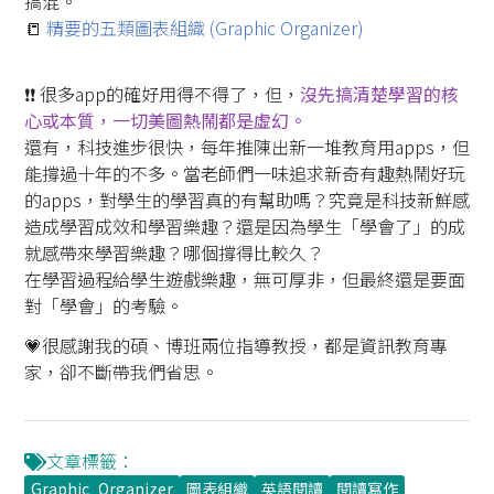
搞混。
📒
精要的五類圖表組織 (Graphic Organizer)
❗️❗️ 很多app的確好用得不得了，但，
沒先搞清楚學習的核
心或本質，一切美圖熱鬧都是虛幻。
還有，科技進步很快，每年推陳出新一堆教育用apps，但
能撐過十年的不多。當老師們一味追求新奇有趣熱鬧好玩
的apps，對學生的學習真的有幫助嗎？究竟是科技新鮮感
造成學習成效和學習樂趣？還是因為學生「學會了」的成
就感帶來學習樂趣？哪個撐得比較久？
在學習過程給學生遊戲樂趣，無可厚非，但最終還是要面
對「學會」的考驗。
💗很感謝我的碩、博班兩位指導教授，都是資訊教育專
家，卻不斷帶我們省思。
文章標籤：
Graphic_Organizer
圖表組織
英語閱讀
閱讀寫作