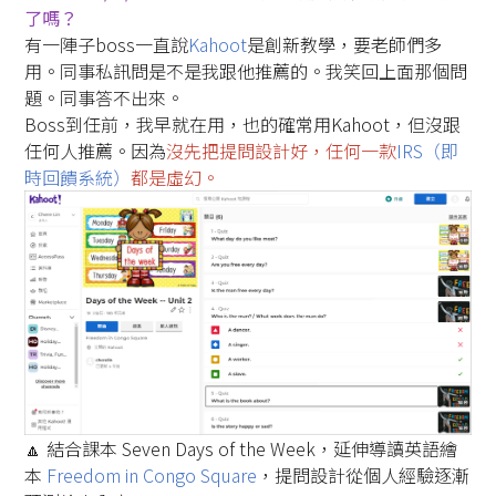
了嗎？
有一陣子boss一直說
Kahoot
是創新教學，要老師們多
用。同事私訊問是不是我跟他推薦的。我笑回上面那個問
題。同事答不出來。
Boss到任前，我早就在用，也的確常用Kahoot，但沒跟
任何人推薦。因為
沒先把提問設計好，任何一款
IRS（即
時回饋系統）
都是虛幻。
🔼 結合課本 Seven Days of the Week，延伸導讀英語繪
本
Freedom in Congo Square
，提問設計從個人經驗逐漸